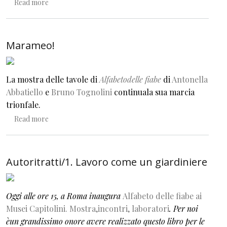
about Uno spazio luminoso e avvolgente
Read more
Marameo!
La mostra delle tavole di
Alfabetodelle fiabe
di
Antonella
Abbatiello
e
Bruno Tognolini
continuala sua marcia
trionfale.
about Marameo!
Read more
Autoritratti/1. Lavoro come un giardiniere
Oggi alle ore 15, a Roma inaugura
Alfabeto delle fiabe ai
Musei Capitolini. Mostra,incontri, laboratori
.
Per noi
èun grandissimo onore avere realizzato questo libro per le