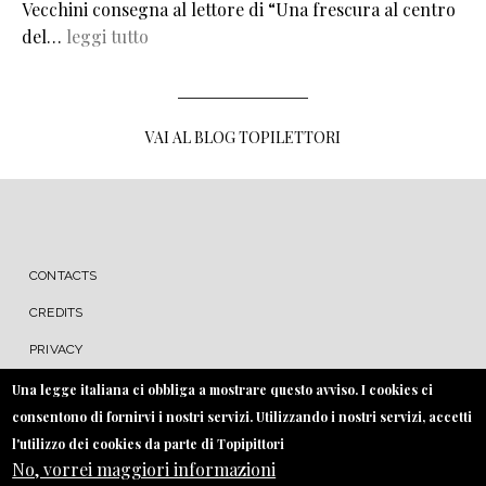
Vecchini consegna al lettore di “Una frescura al centro
del…
leggi tutto
VAI AL BLOG TOPILETTORI
MENU FOOTER
CONTACTS
CREDITS
PRIVACY
COOKIE
Una legge italiana ci obbliga a mostrare questo avviso. I cookies ci
consentono di fornirvi i nostri servizi. Utilizzando i nostri servizi, accetti
l'utilizzo dei cookies da parte di Topipittori
No, vorrei maggiori informazioni