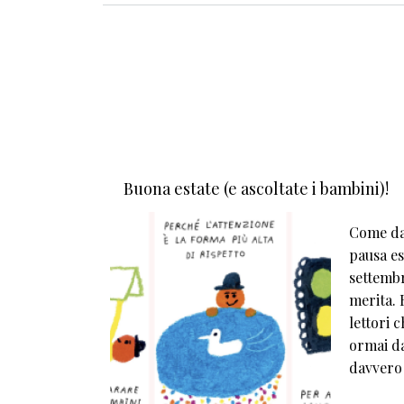
Buona estate (e ascoltate i bambini)!
Come da 
pausa est
settembr
merita. E
lettori 
ormai da
davvero