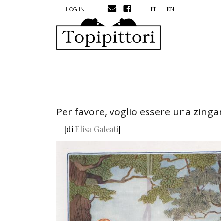
MENU PROFILO UTENTE
Skip to main content
IT
EN
LOG IN
Per favore, voglio essere una zinga
[di
Elisa Galeati
]