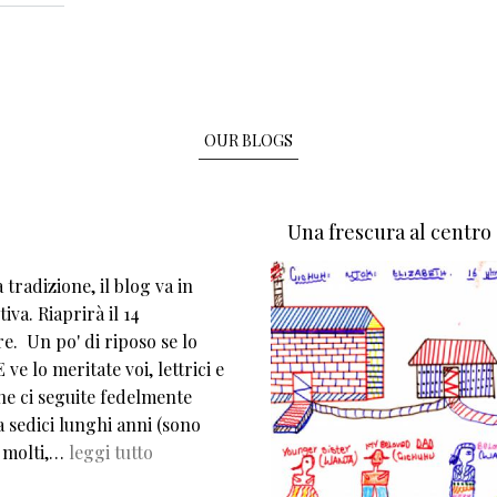
OUR BLOGS
Una frescura al centro
tradizione, il blog va in
iva. Riaprirà il 14
e. Un po' di riposo se lo
 ve lo meritate voi, lettrici e
che ci seguite fedelmente
 sedici lunghi anni (sono
 molti,…
leggi tutto