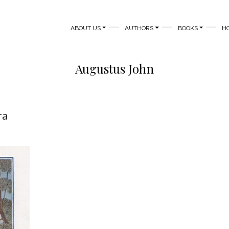
MAIN NAVIGATION
ABOUT US
AUTHORS
BOOKS
H
Augustus John
ra