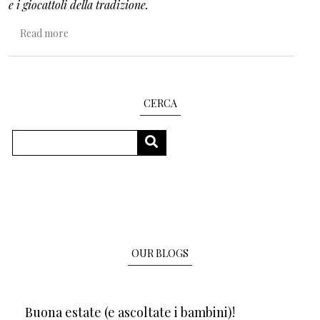
e i giocattoli della tradizione.
about Nel regno del fare giocattoli
Read more
CERCA
Search
SEARCH
OUR BLOGS
Buona estate (e ascoltate i bambini)!