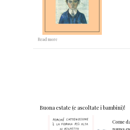
about Per amare mio padre
Read more
Buona estate (e ascoltate i bambini)!
Come da 
pausa est