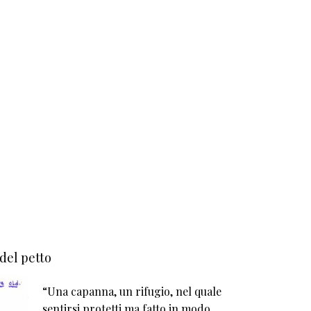
 del petto
“Una capanna, un rifugio, nel quale
sentirsi protetti ma fatto in modo