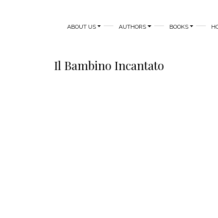
MAIN NAVIGATION
ABOUT US
AUTHORS
BOOKS
H
Il Bambino Incantato