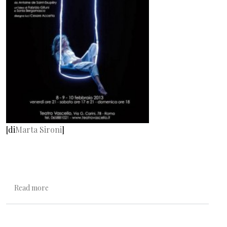
[di
Marta Sironi
]
about I bambini leggono/5. Teresa,Caterina e il Piccolo P
Read more