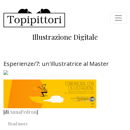
Skip to main content
Illustrazione Digitale
Esperienze/7: un'illustratrice al Master
[di
AnnaPedron
]
about Esperienze/7: un'illustratrice al Master
Read more