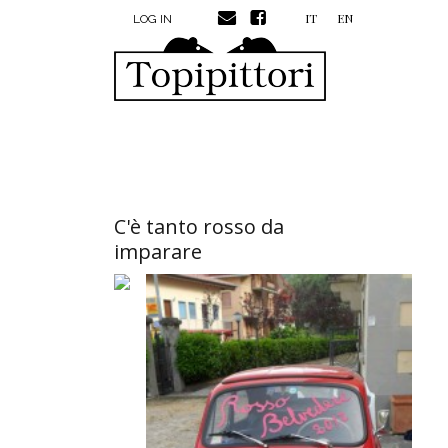
MENU PROFILO UTENTE
Skip to main content
IT
EN
LOG IN
C'è tanto rosso da
imparare