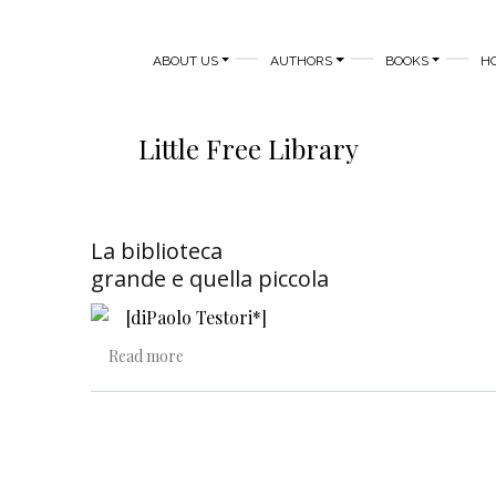
MAIN NAVIGATION
ABOUT US
AUTHORS
BOOKS
H
Little Free Library
La biblioteca
grande e quella piccola
[di
Paolo Testori
*]
about La biblioteca grande e quella piccola
Read more