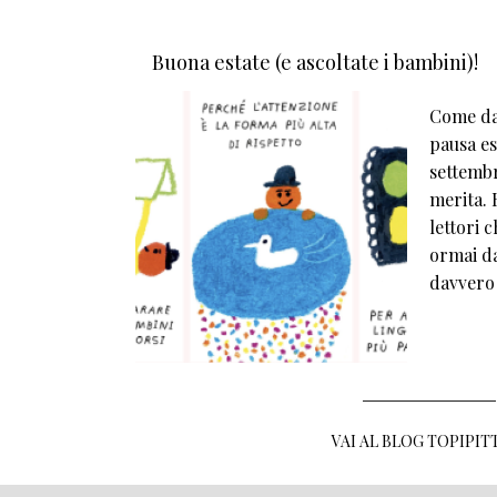
Buona estate (e ascoltate i bambini)!
Come da 
pausa est
settembr
merita. E
lettori 
ormai da
davvero
VAI AL BLOG TOPIPIT
MENU FOOTER