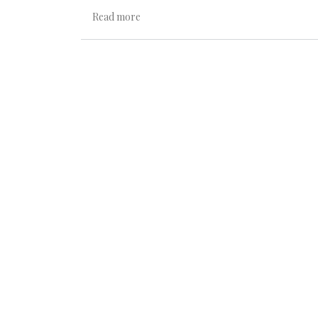
about Quando fare è meglio di dire
Read more