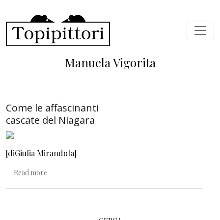
Skip to main content
Manuela Vigorita
Come le affascinanti
cascate del Niagara
[diGiulia Mirandola]
about Come le affascinanti cascate del Niagara
Read more