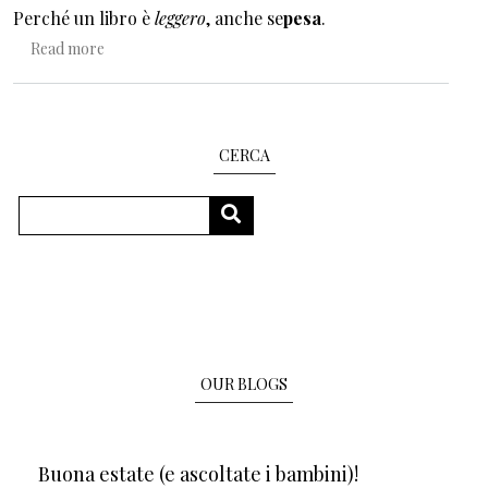
Perché un libro è
leggero
, anche se
pesa
.
about 20 buone ragioni per regalare un libro a un bambi
Read more
CERCA
Search
SEARCH
OUR BLOGS
Buona estate (e ascoltate i bambini)!