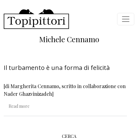
Skip to main content
Michele Cennamo
Il turbamento è una forma di felicità
[di Margherita Cennamo, scritto in collaborazione con
Nader Ghazvinizadeh]
about Il turbamento è una forma di felicità
Read more
CERCA