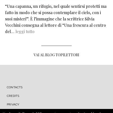
“Una capanna, un rifugio, nel quale sentirsi protetti ma
fatto in modo che si possa contemplare il cielo, con i
suoi misteri”. È l’immagine che la scrittrice Silvia
Vecchini consegna al lettore di “Una frescura al centro
del…
leggi tutto
VAI AL BLOG TOPILETTORI
MENU FOOTER
CONTACTS
CREDITS
PRIVACY
COOKIE