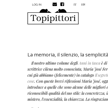
MENU PROFILO UTENTE
Skip to main content
IT
EN
LOG IN
La memoria, il silenzio, la semplicit
Il nostro ultimo volume degli
Anni in tasca
è di
scrittrice cilena molto conosciuta, Maria José Fer
cui già abbiamo (felicemente) in catalogo
Il segret
cose
. Con queste brevi riflessioni Maria José, oggi
introduce a quelle che sono alcune delle migliori 
riconoscibili qualità del suo stile: la concretezza, i
mistero, l’essenzialità, la chiarezza. La ringrazia