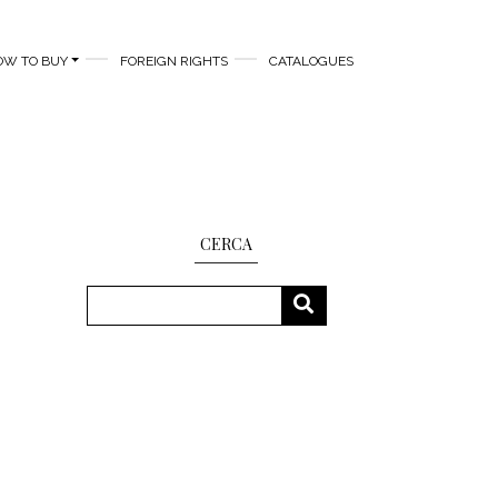
OW TO BUY
FOREIGN RIGHTS
CATALOGUES
CERCA
Search
SEARCH