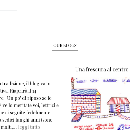
ità
OUR BLOGS
Una frescura al centro
tradizione, il blog va in
iva. Riaprirà il 14
e. Un po' di riposo se lo
 ve lo meritate voi, lettrici e
che ci seguite fedelmente
 sedici lunghi anni (sono
 molti,…
leggi tutto