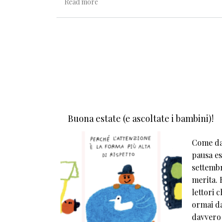
about La memoria, il silenzio, la semplic
Read more
Buona estate (e ascoltate i bambini)!
Come da 
pausa est
settembr
merita. E
lettori 
ormai da
davvero