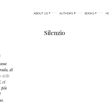
MAIN NAVIGATION
ABOUT US
AUTHORS
BOOKS
H
Silenzio
à
 una
rada, di
o delle
, ci
e più
l
mo.