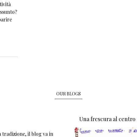
tività
assunto?
parire
o
OUR BLOGS
Una frescura al centro
tradizione, il blog va in