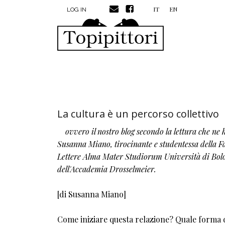
MENU PROFILO UTENTE
Skip to main content
IT
EN
LOG IN
La cultura è un percorso collettivo
ovvero il nostro blog secondo la lettura che ne 
Susanna Miano, tirocinante e studentessa della Fa
Lettere Alma Mater Studiorum Università di Bol
dell'Accademia Drosselmeier.
[di Susanna Miano]
Come iniziare questa relazione? Quale forma d