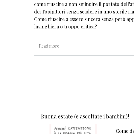
come riuscire a non sminuire il portato dell’at
dei Topipittori senza scadere in uno sterile ri
Come riuscire a essere sincera senza però ap
lusinghiera o troppo critica?
about La cultura è un percorso collettiv
Read more
Buona estate (e ascoltate i bambini)!
Come da 