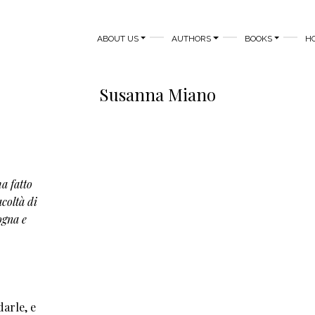
MAIN NAVIGATION
ABOUT US
AUTHORS
BOOKS
H
Susanna Miano
ha fatto
coltà di
ogna e
arle, e