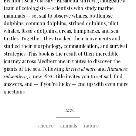
Beaufort Scale classify? Elisabetta Mitrovic, alongside a
team of cetologists — scientists who study marine
mammals — set sail to observe whales, bottlenose
dolphins, common dolphins, striped dolphins, pilot
whales, Risso's dolphins, orcas, humpbacks, and sea
turtles. Together, they tracked their movements and
studied their morphology, communication, and survival
strategies. This book is the result of their incredible
journey across Mediterranean routes to discover the
giants of the sea. Following
In riva al mare
and
Rimanere
sul sentiero
, a new PiNO title invites you to set sail, find
answers, and — if you’re lucky — end up with even more
questions.
TAGS
science
animals
nature