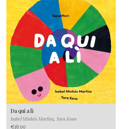
Da qui a lì
Isabel Minhós Martins
,
Yara Kono
€16.00