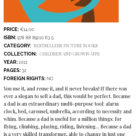
PRICE
€14.00
ISBN
978 88 89210 63 5
CATEGORY
BESTSELLERS
PICTURE BOOKS
COLLECTION
CHILDREN AND GROWN-UPS
YEAR
2011
PAGES
32
FOREIGN RIGHTS
NO
You use it, and reuse it, and it never breaks! If there was
ever a slogan to sell a dad, this would be perfect. Because
a dad is an extraordinary multi-purpose tool: alarm
clock, bed, carousel, umbrella, according to necessity and
whim. Because a dad is useful for a million things: for
flying, climbing, playing, riding, listening... Because a dad
is a very skilled transformer, able to change in just one