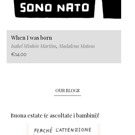
When I was born
Isabel Minhós Martins
,
Madalena Matoso
€14.00
OUR BLOGS
Buona estate (e ascoltate i bambini)!