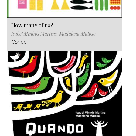
How many of us?
Isabel Minhós Martins
,
Madalena Matoso
€14.00