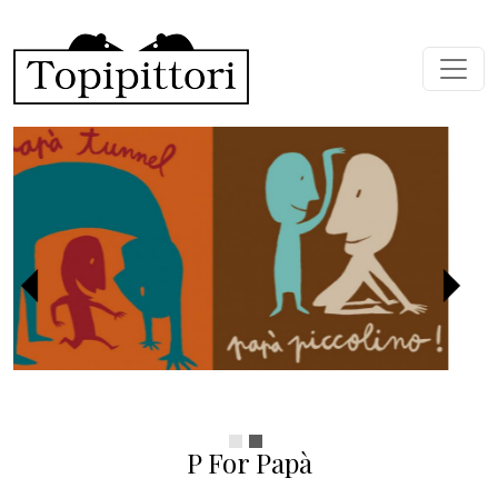
Skip to main content
Previous
Next
P For Papà