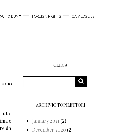
OW TO BUY
FOREIGN RIGHTS
CATALOGUES
CERCA
Search
SEARCH
i sono
ARCHIVIO TOPILETTORI
 tutto
sima e
January 2021
(2)
are da
December 2020
(2)