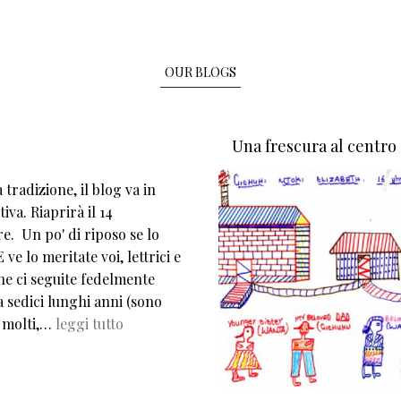
OUR BLOGS
Una frescura al centro
tradizione, il blog va in
iva. Riaprirà il 14
e. Un po' di riposo se lo
 ve lo meritate voi, lettrici e
che ci seguite fedelmente
 sedici lunghi anni (sono
 molti,…
leggi tutto