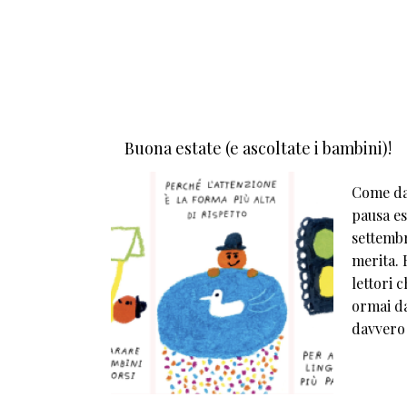
Buona estate (e ascoltate i bambini)!
Come da 
pausa est
settembr
merita. E
lettori 
ormai da
davvero