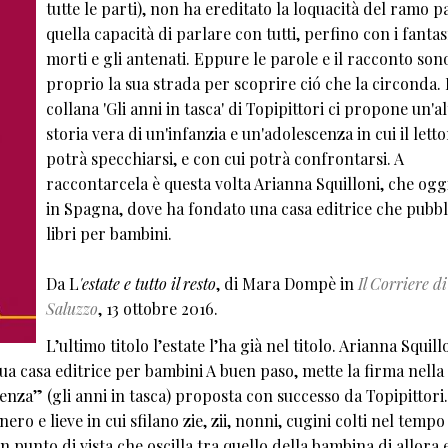
tutte le parti), non ha ereditato la loquacità del ramo p
quella capacità di parlare con tutti, perfino con i fantas
morti e gli antenati. Eppure le parole e il racconto son
proprio la sua strada per scoprire ció che la circonda.
collana 'Gli anni in tasca' di Topipittori ci propone un'a
storia vera di un'infanzia e un'adolescenza in cui il lett
potrà specchiarsi, e con cui potrà confrontarsi. A
raccontarcela è questa volta Arianna Squilloni, che oggi
in Spagna, dove ha fondato una casa editrice che pubbl
libri per bambini.
Da L
'estate e tutto il resto
, di Mara Dompè in
Il Corriere di
Saluzzo
, 13 ottobre 2016.
L’ultimo titolo l’estate l’ha già nel titolo. Arianna Squill
sua casa editrice per bambini A buen paso, mette la firma nella
cenza” (gli anni in tasca) proposta con successo da Topipittori.
nero e lieve in cui sfilano zie, zii, nonni, cugini colti nel tempo
 punto di vista che oscilla tra quello della bambina di allora 