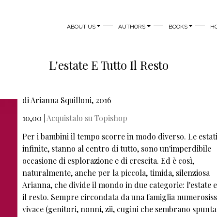
MAIN NAVIGATION
ABOUT US
AUTHORS
BOOKS
H
L'estate E Tutto Il Resto
di Arianna Squilloni, 2016
10,00 |
Acquistalo su Topishop
Per i bambini il tempo scorre in modo diverso. Le estat
infinite, stanno al centro di tutto, sono un'imperdibile
occasione di esplorazione e di crescita. Ed è così,
naturalmente, anche per la piccola, timida, silenziosa
Arianna, che divide il mondo in due categorie: l'estate e
il resto. Sempre circondata da una famiglia numerosis
vivace (genitori, nonni, zii, cugini che sembrano spunt