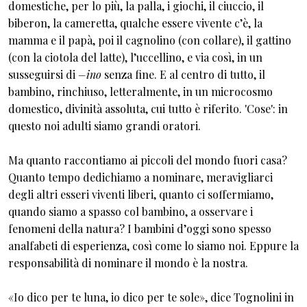
domestiche, per lo più, la palla, i giochi, il ciuccio, il
biberon, la cameretta, qualche essere vivente c’è, la
mamma e il papà, poi il cagnolino (con collare), il gattino
(con la ciotola del latte), l’uccellino, e via così, in un
susseguirsi di
–ino
senza fine. E al centro di tutto, il
bambino, rinchiuso, letteralmente, in un microcosmo
domestico, divinità assoluta, cui tutto è riferito. 'Cose': in
questo noi adulti siamo grandi oratori.
Ma quanto raccontiamo ai piccoli del mondo fuori casa?
Quanto tempo dedichiamo a nominare, meravigliarci
degli altri esseri viventi liberi, quanto ci soffermiamo,
quando siamo a spasso col bambino, a osservare i
fenomeni della natura? I bambini d’oggi sono spesso
analfabeti di esperienza, così come lo siamo noi. Eppure la
responsabilità di nominare il mondo è la nostra.
«Io dico per te luna, io dico per te sole», dice Tognolini in