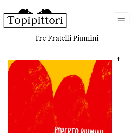
Skip to main content
Tre Fratelli Piumini
di