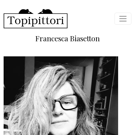
Skip to main content
Francesca Biasetton