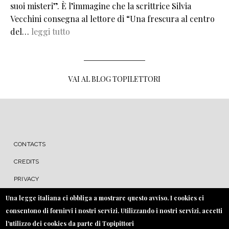
suoi misteri”. È l’immagine che la scrittrice Silvia
Vecchini consegna al lettore di “Una frescura al centro
del…
leggi tutto
VAI AL BLOG TOPILETTORI
MENU FOOTER
CONTACTS
CREDITS
PRIVACY
COOKIE
Una legge italiana ci obbliga a mostrare questo avviso. I cookies ci
consentono di fornirvi i nostri servizi. Utilizzando i nostri servizi, accetti
l'utilizzo dei cookies da parte di Topipittori