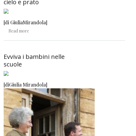
cielo e prato
[di GiuliaMirandola
]
about A scuola tra bosco, cielo e prato
Read more
Evviva i bambini nelle
scuole
[diGiulia Mirandola]