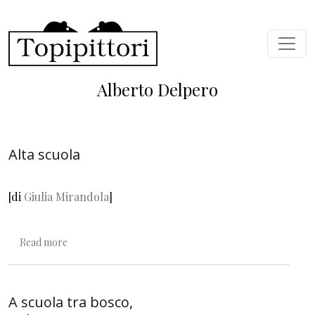
Skip to main content
Alberto Delpero
Alta scuola
[di
Giulia Mirandola
]
about Alta scuola
Read more
A scuola tra bosco,