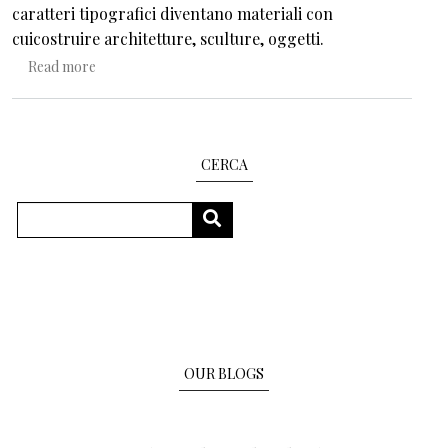
caratteri tipografici diventano materiali con
cuicostruire architetture, sculture, oggetti.
about Quei libri che fanno la ruota
Read more
CERCA
Search
SEARCH
OUR BLOGS