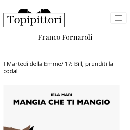
Skip to main content
Franco Fornaroli
I Martedì della Emme/ 17: Bill, prenditi la
coda!