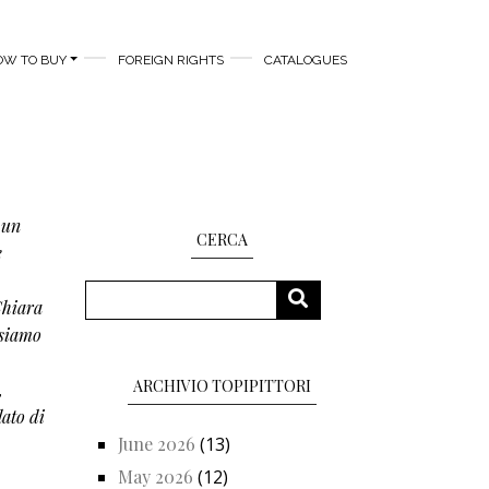
OW TO BUY
FOREIGN RIGHTS
CATALOGUES
 un
CERCA
e
Search
SEARCH
Chiara
 siamo
ARCHIVIO TOPIPITTORI
,
lato di
June 2026
(13)
May 2026
(12)