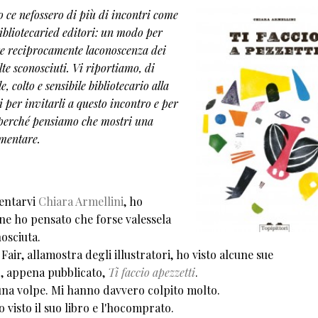
o ce nefossero di più di incontri come
bibliotecaried editori: un modo per
e reciprocamente laconoscenza dei
te sconosciuti. Vi riportiamo, di
, colto e sensibile bibliotecario alla
hi per invitarli a questo incontro e per
 perché pensiamo che mostri una
imentare.
sentarvi
Chiara Armellini
, ho
fine ho pensato che forse valessela
osciuta.
air, allamostra degli illustratori, ho visto alcune sue
io, appena pubblicato,
Ti faccio apezzetti
.
na volpe. Mi hanno davvero colpito molto.
o visto il suo libro e l'hocomprato.