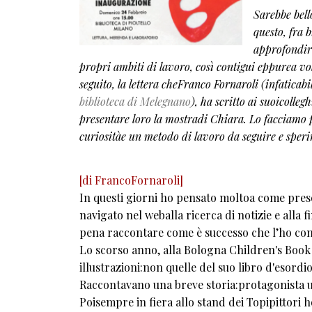
Sarebbe bell
questo, fra 
approfondir
propri ambiti di lavoro, così contigui eppurea vol
seguito, la lettera cheFranco Fornaroli (infaticabile
biblioteca di Melegnano
), ha scritto ai suoicolleg
presentare loro la mostradi Chiara. Lo facciamo
curiositàe un metodo di lavoro da seguire e sper
[di FrancoFornaroli]
In questi giorni ho pensato moltoa come pre
navigato nel weballa ricerca di notizie e alla 
pena raccontare come è successo che l’ho con
Lo scorso anno, alla Bologna Children's Book F
illustrazioni:non quelle del suo libro d'esord
Raccontavano una breve storia:protagonista u
Poisempre in fiera allo stand dei Topipittori h