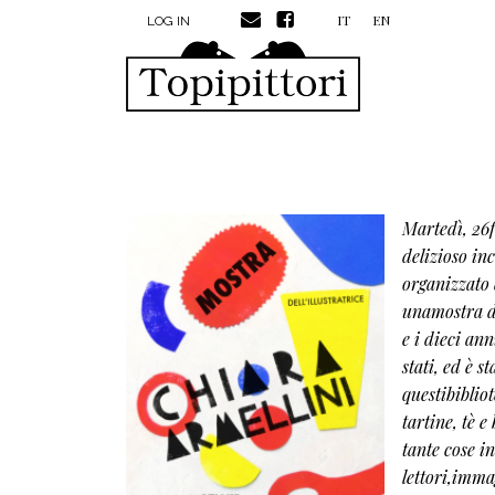
MENU PROFILO UTENTE
Skip to main content
IT
EN
LOG IN
Martedì, 26f
delizioso inc
organizzato 
unamostra de
e i dieci an
stati, ed è 
questibibliot
tartine, tè 
tante cose in
lettori,immag