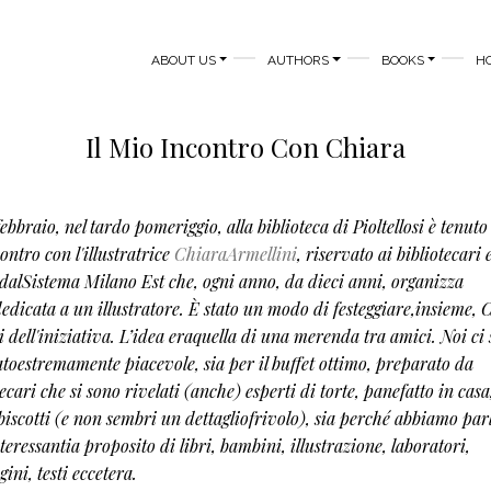
MAIN NAVIGATION
ABOUT US
AUTHORS
BOOKS
H
Il Mio Incontro Con Chiara
ebbraio, nel tardo pomeriggio, alla biblioteca di Pioltellosi è tenuto
ontro con l'illustratrice
ChiaraArmellini
, riservato ai bibliotecari 
dalSistema Milano Est che, ogni anno, da dieci anni, organizza
dicata a un illustratore. È stato un modo di festeggiare,insieme, 
ni dell'iniziativa. L’idea eraquella di una merenda tra amici. Noi ci
statoestremamente piacevole, sia per il buffet ottimo, preparato da
ecari che si sono rivelati (anche) esperti di torte, panefatto in casa
e biscotti (e non sembri un dettagliofrivolo), sia perché abbiamo par
teressantia proposito di libri, bambini, illustrazione, laboratori,
ini, testi eccetera.