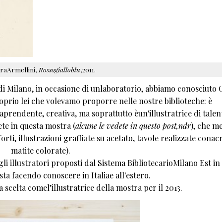
raArmellini,
Rossogialloblu
,2011.
i di Milano, in occasione di unlaboratorio, abbiamo conosciuto 
oprio lei che volevamo proporre nelle nostre biblioteche: è
prendente, creativa, ma soprattutto èun'illustratrice di talen
te in questa mostra (
alcune le vedete in questo post,ndr
), che m
rti, illustrazioni graffiate su acetato, tavole realizzate conacri
matite colorate).
gli illustratori proposti dal Sistema BibliotecarioMilano Est in
 sta facendo conoscere in Italiae all'estero.
ta scelta comel’illustratrice della mostra per il 2013.