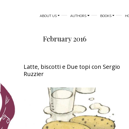
MAIN NAVIGATION
ABOUT US
AUTHORS
BOOKS
H
February 2016
Latte, biscotti e Due topi con Sergio
Ruzzier