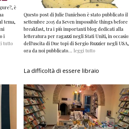
gure?, è
na
Questo post di Julie Danielson è stato pubblicato il 
ul tema,
settembre 2015 da Seven impossible things before
nni
breakfast, tra i più importanti blog dedicati alla
o i
letteratura per ragazzi negli Stati Uniti, in occasi
i tutto
dell'uscita di Due topi di Sergio Ruzzier negli USA,
ora da noi pubblicato…
leggi tutto
La difficoltà di essere libraio