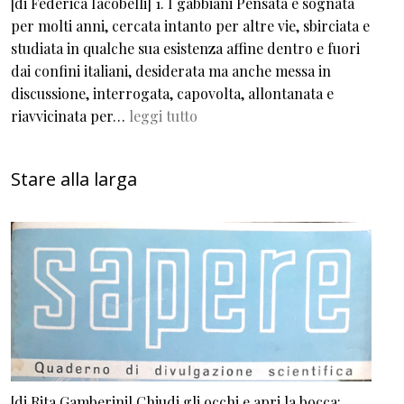
[di Federica Iacobelli] 1. I gabbiani Pensata e sognata
per molti anni, cercata intanto per altre vie, sbirciata e
studiata in qualche sua esistenza affine dentro e fuori
dai confini italiani, desiderata ma anche messa in
discussione, interrogata, capovolta, allontanata e
riavvicinata per…
leggi tutto
Stare alla larga
[di Rita Gamberini] Chiudi gli occhi e apri la bocca: