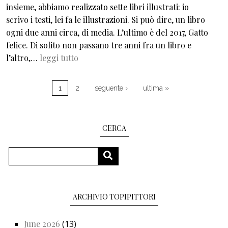
insieme, abbiamo realizzato sette libri illustrati: io
scrivo i testi, lei fa le illustrazioni. Si può dire, un libro
ogni due anni circa, di media. L’ultimo è del 2017, Gatto
felice. Di solito non passano tre anni fra un libro e
l’altro,…
leggi tutto
Pagination
Next page
Last page
1
2
seguente ›
ultima »
CERCA
Search
SEARCH
ARCHIVIO TOPIPITTORI
June 2026
(13)