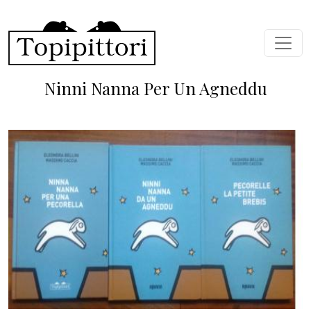
Skip to main content
Ninni Nanna Per Un Agneddu