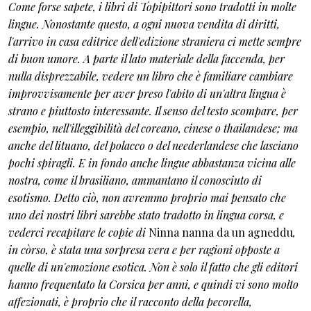
Come forse sapete, i libri di Topipittori sono tradotti in molte
lingue. Nonostante questo, a ogni nuova vendita di diritti,
l'arrivo in casa editrice dell'edizione straniera ci mette sempre
di buon umore. A parte il lato materiale della faccenda, per
nulla disprezzabile, vedere un libro che è familiare cambiare
improvvisamente per aver preso l'abito di un'altra lingua è
strano e piuttosto interessante. Il senso del testo scompare, per
esempio, nell'illeggibilità del coreano, cinese o thailandese; ma
anche del lituano, del polacco o del neederlandese che lasciano
pochi spiragli. E in fondo anche lingue abbastanza vicina alle
nostra, come il brasiliano, ammantano il conosciuto di
esotismo. Detto ciò, non avremmo proprio mai pensato che
uno dei nostri libri sarebbe stato tradotto in lingua corsa, e
vederci recapitare le copie di
Ninna nanna da un agneddu
,
in còrso, è stata una sorpresa vera e per ragioni opposte a
quelle di un'emozione esotica. Non è solo il fatto che gli editori
hanno frequentato la Corsica per anni, e quindi vi sono molto
affezionati, è proprio che il racconto della pecorella,