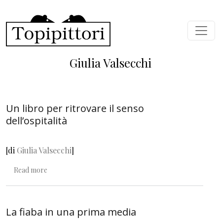
Skip to main content
Giulia Valsecchi
Un libro per ritrovare il senso
dell’ospitalità
[di
Giulia Valsecchi
]
about Un libro per ritrovare il senso dell’ospitalità
Read more
La fiaba in una prima media