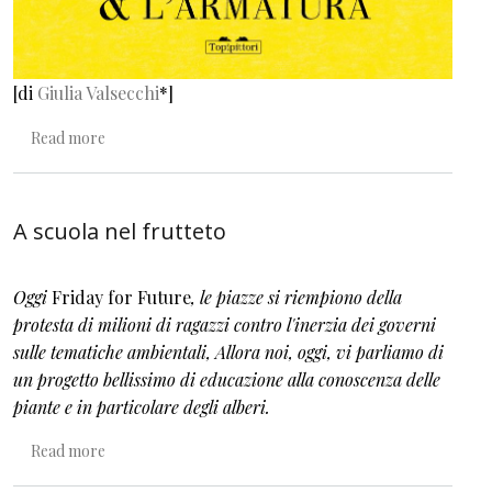
[di
Giulia Valsecchi
*]
about La mia armatura è di diamante
Read more
A scuola nel frutteto
Oggi
Friday for Future
, le piazze si riempiono della
protesta di milioni di ragazzi contro l'inerzia dei governi
sulle tematiche ambientali, Allora noi, oggi, vi parliamo di
un progetto bellissimo di educazione alla
conoscenza delle
piante e in particolare degli alberi
.
about A scuola nel frutteto
Read more