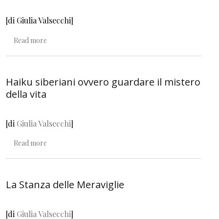
[di Giulia Valsecchi]
about La fiaba in una prima media
Read more
Haiku siberiani ovvero guardare il mistero
della vita
[di
Giulia Valsecchi
]
about Haiku siberiani ovvero guardare il mistero della vit
Read more
La Stanza delle Meraviglie
[di
Giulia Valsecchi
]