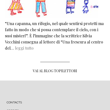
“Una capanna, un rifugio, nel quale sentirsi protetti ma
fatto in modo che si possa contemplare il cielo, con i
suoi misteri”. È l’immagine che la scrittrice Silvia
Vecchini consegna al lettore di “Una frescura al centro
del…
leggi tutto
VAI AL BLOG TOPILETTORI
MENU FOOTER
CONTACTS