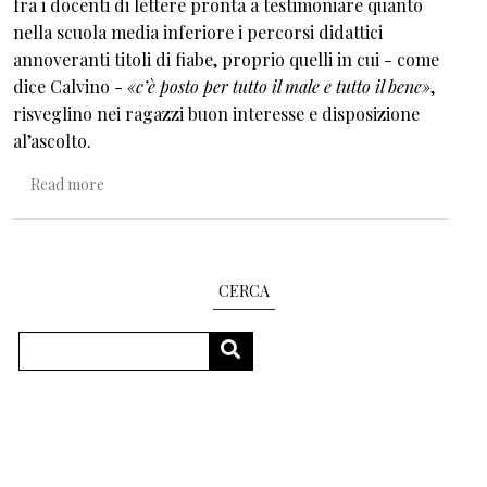
fra i docenti di lettere pronta a testimoniare quanto
nella scuola media inferiore i percorsi didattici
annoveranti titoli di fiabe, proprio quelli in cui - come
dice Calvino -
«c’è posto per tutto il male e tutto il bene»
,
risveglino nei ragazzi buon interesse e disposizione
al’ascolto.
about C'era una volta, alle medie
Read more
CERCA
Search
SEARCH