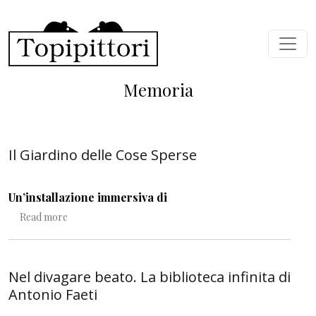
Skip to main content
Memoria
Il Giardino delle Cose Sperse
Un’installazione immersiva di
about Il Giardino delle Cose Sperse
Read more
Nel divagare beato. La biblioteca infinita di
Antonio Faeti