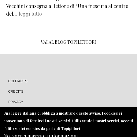
Vecchini consegna al lettore di “Una frescura al centro
del…
leggi tutto
VAI AL BLOG TOPILETTORI
MENU FOOTER
CONTACTS
CREDITS
PRIVACY
COOKIE
Una legge italiana ci obbliga a mostrare questo avviso. I cookies ci
consentono di fornirvi i nostri servizi. Utilizzando i nostri servizi, accetti
l'utilizzo dei cookies da parte di Topipittori
No, vorrei maggiori informazioni