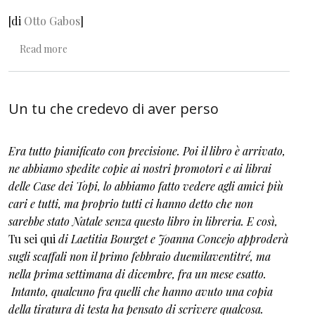
[di
Otto Gabos
]
about Nel divagare beato. La biblioteca infinita di Antonio
Read more
Un tu che credevo di aver perso
Era tutto pianificato con precisione. Poi il libro è arrivato,
ne abbiamo spedite copie ai nostri promotori e ai librai
delle Case dei Topi, lo abbiamo fatto vedere agli amici più
cari e tutti, ma proprio tutti ci hanno detto che non
sarebbe stato Natale senza questo libro in libreria. E così,
Tu sei qui
di Laetitia Bourget e Joanna Concejo approderà
sugli scaffali non il primo febbraio duemilaventitré, ma
nella prima settimana di dicembre, fra un mese esatto.
Intanto, qualcuno fra quelli che hanno avuto una copia
della tiratura di testa ha pensato di scrivere qualcosa.