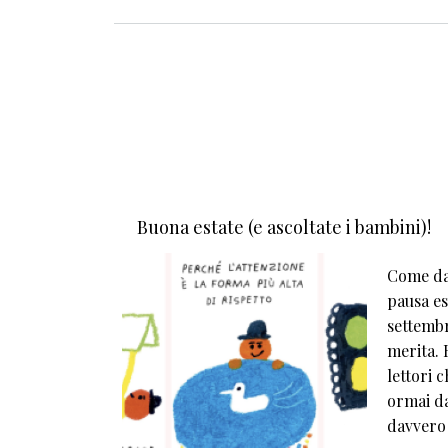
Buona estate (e ascoltate i bambini)!
Come da 
pausa est
settembr
merita. E
lettori 
ormai da
davvero