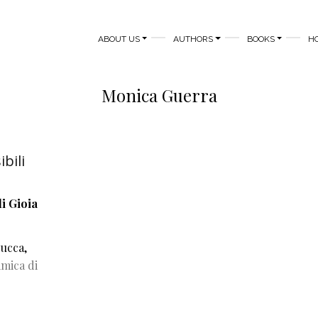
MAIN NAVIGATION
ABOUT US
AUTHORS
BOOKS
H
Monica Guerra
bili
di Gioia
Zucca,
amica di
bili delle piante