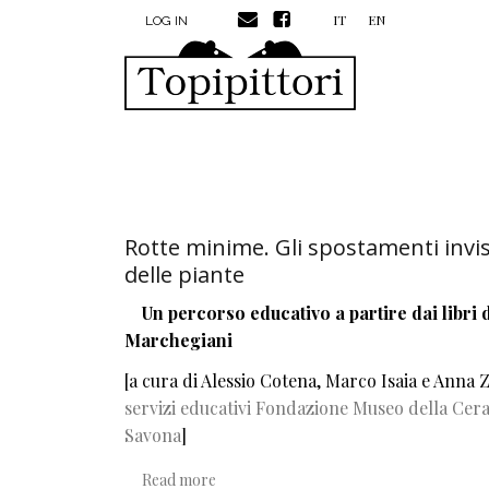
MENU PROFILO UTENTE
Skip to main content
IT
EN
LOG IN
Rotte minime. Gli spostamenti invisi
delle piante
Un percorso educativo a partire dai libri 
Marchegiani
[a cura di Alessio Cotena, Marco Isaia e Anna 
servizi educativi Fondazione Museo della Cer
Savona
]
about Rotte minime. Gli spostamenti invisi
Read more