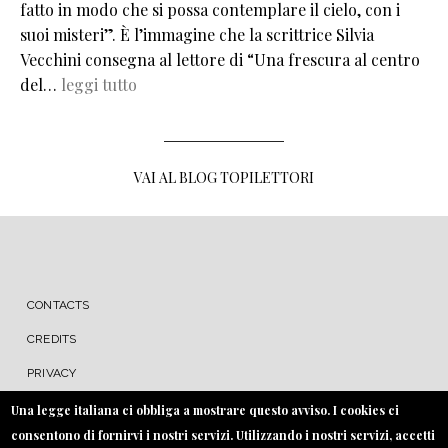
fatto in modo che si possa contemplare il cielo, con i
suoi misteri”. È l’immagine che la scrittrice Silvia
Vecchini consegna al lettore di “Una frescura al centro
del…
leggi tutto
VAI AL BLOG TOPILETTORI
MENU FOOTER
CONTACTS
CREDITS
PRIVACY
COOKIE
Una legge italiana ci obbliga a mostrare questo avviso. I cookies ci
consentono di fornirvi i nostri servizi. Utilizzando i nostri servizi, accetti