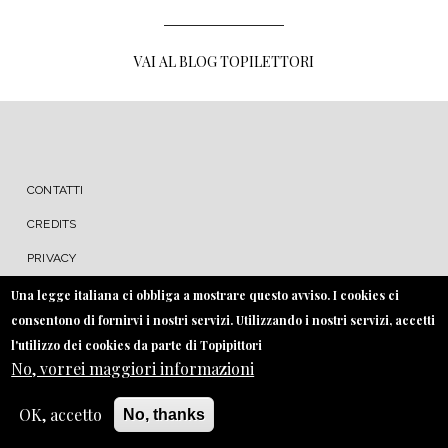
VAI AL BLOG TOPILETTORI
MENU FOOTER
CONTATTI
CREDITS
PRIVACY
COOKIE
Una legge italiana ci obbliga a mostrare questo avviso. I cookies ci
consentono di fornirvi i nostri servizi. Utilizzando i nostri servizi, accetti
l'utilizzo dei cookies da parte di Topipittori
No, vorrei maggiori informazioni
OK, accetto
No, thanks