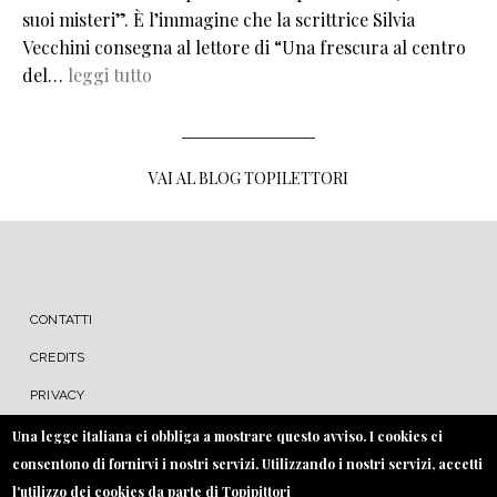
suoi misteri”. È l’immagine che la scrittrice Silvia
Vecchini consegna al lettore di “Una frescura al centro
del…
leggi tutto
VAI AL BLOG TOPILETTORI
MENU FOOTER
CONTATTI
CREDITS
PRIVACY
COOKIE
Una legge italiana ci obbliga a mostrare questo avviso. I cookies ci
consentono di fornirvi i nostri servizi. Utilizzando i nostri servizi, accetti
l'utilizzo dei cookies da parte di Topipittori