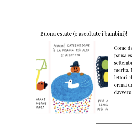
Buona estate (e ascoltate i bambini)!
Come da 
pausa est
settembr
merita. E
lettori 
ormai da
davvero