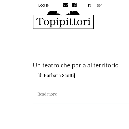
MENU PROFILO UTENTE
Skip to main content
IT
EN
LOG IN
Un teatro che parla al territorio
[di Barbara Scotti]
about Un teatro che parla al territorio
Read more