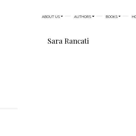
MAIN NAVIGATION
ABOUT US
AUTHORS
BOOKS
H
Sara Rancati