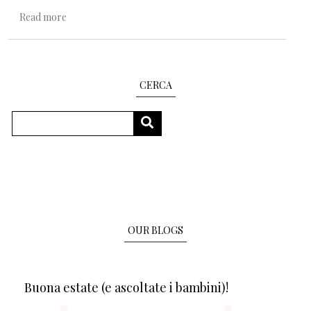
about Fare, disfare, rifare
Read more
CERCA
Search
SEARCH
OUR BLOGS
Buona estate (e ascoltate i bambini)!