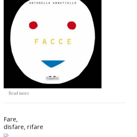
about I Topi vi aspettano a Roma
Read more
Fare,
disfare, rifare