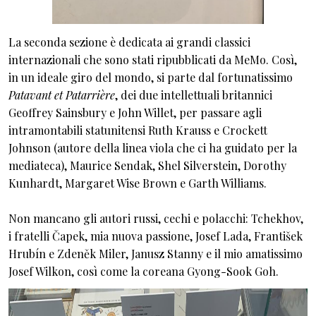
La seconda sezione è dedicata ai grandi classici
internazionali che sono stati ripubblicati da MeMo. Così,
in un ideale giro del mondo, si parte dal fortunatissimo
Patavant et Patarrière
, dei due intellettuali britannici
Geoffrey Sainsbury e John Willet, per passare agli
intramontabili statunitensi Ruth Krauss e Crockett
Johnson (autore della linea viola che ci ha guidato per la
mediateca), Maurice Sendak, Shel Silverstein, Dorothy
Kunhardt, Margaret Wise Brown e Garth Williams.
Non mancano gli autori russi, cechi e polacchi: Tchekhov,
i fratelli Čapek, mia nuova passione, Josef Lada, František
Hrubín e Zdeněk Miler, Janusz Stanny e il mio amatissimo
Josef Wilkon, così come la coreana Gyong-Sook Goh.