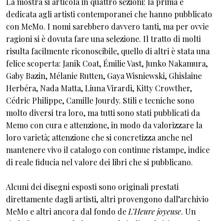
La mostra si articola in quattro sezioni: la prima è
dedicata agli artisti contemporanei che hanno pubblicato
con MeMo. I nomi sarebbero davvero tanti, ma per ovvie
ragioni si è dovuta fare una selezione. Il tratto di molti
risulta facilmente riconoscibile, quello di altri è stata una
felice scoperta: Janik Coat, Émilie Vast, Junko Nakamura,
Gaby Bazin, Mélanie Rutten, Gaya Wisniewski, Ghislaine
Herbéra, Nada Matta, Liuna Virardi, Kitty Crowther,
Cédric Philippe, Camille Jourdy. Stili e tecniche sono
molto diversi tra loro, ma tutti sono stati pubblicati da
Memo con cura e attenzione, in modo da valorizzare la
loro varietà; attenzione che si concretizza anche nel
mantenere vivo il catalogo con continue ristampe, indice
di reale fiducia nel valore dei libri che si pubblicano.
Alcuni dei disegni esposti sono originali prestati
direttamente dagli artisti, altri provengono dall’archivio
MeMo e altri ancora dal fondo de
L’Heure joyeuse
. Un