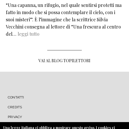
“Una capanna, un rifugio, nel quale sentirsi protetti ma
fatto in modo che si possa contemplare il cielo, con i
suoi misteri”. È l’immagine che la scrittrice Silvia
Vecchini consegna al lettore di “Una frescura al centro
del…
leggi tutto
VAI AL BLOG TOPILETTORI
MENU FOOTER
CONTATTI
CREDITS
PRIVACY
COOKIE
Una legge italiana ci obbliga a mostrare questo avviso. I cookies ci