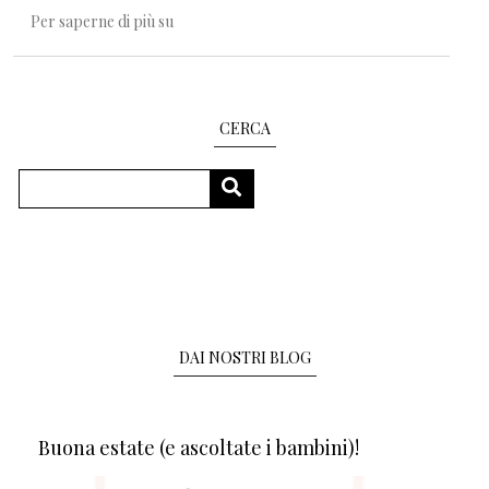
I suoni segreti delle parole
Per saperne di più su
CERCA
Cerca
CERCA
DAI NOSTRI BLOG
Buona estate (e ascoltate i bambini)!