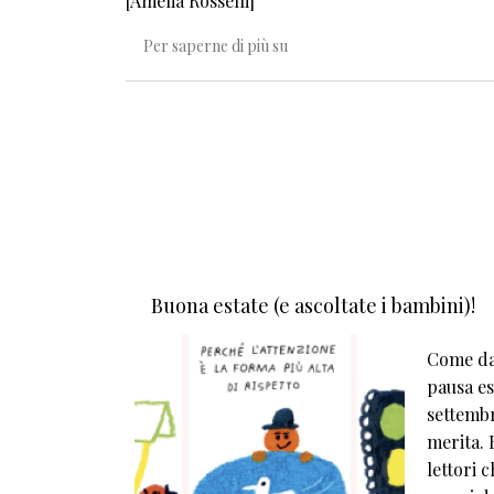
[Amelia Rosselli]
Inseguendo Cassandra
Per saperne di più su
Buona estate (e ascoltate i bambini)!
Come da 
pausa est
settembr
merita. E
lettori 