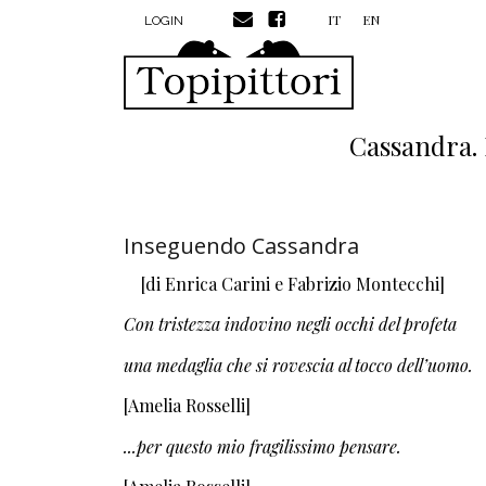
MENU PROFILO UTENTE
Salta al contenuto principale
IT
EN
LOGIN
Cassandra.
Inseguendo Cassandra
[di Enrica Carini e Fabrizio Montecchi]
Con tristezza indovino negli occhi del profeta
una medaglia che si rovescia al tocco dell’uomo.
[Amelia Rosselli]
...per questo mio fragilissimo pensare.