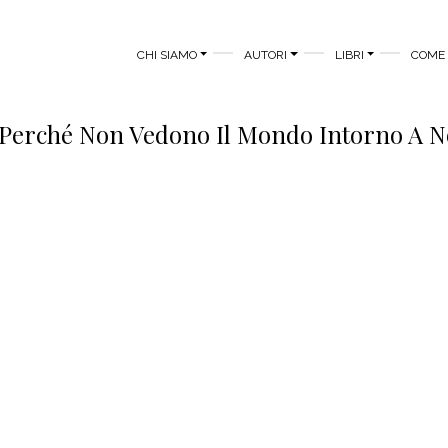
MAIN MENU
CHI SIAMO
AUTORI
LIBRI
COME 
 Perché Non Vedono Il Mondo Intorno A No