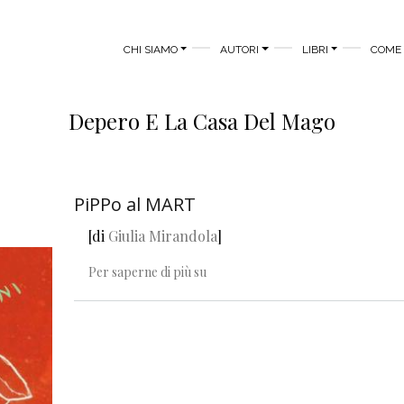
MAIN MENU
CHI SIAMO
AUTORI
LIBRI
COME 
Depero E La Casa Del Mago
PiPPo al MART
[di
Giulia Mirandola
]
PiPPo al MART
Per saperne di più su