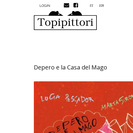
MENU PROFILO UTENTE
Salta al contenuto principale
IT
EN
LOGIN
Depero e la Casa del Mago