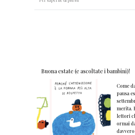
Per saperne di più su
Buona estate (e ascoltate i bambini)!
Come da 
pausa est
settembr
merita. E
lettori 
ormai da
davvero