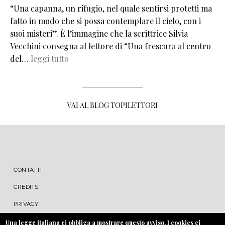
“Una capanna, un rifugio, nel quale sentirsi protetti ma
fatto in modo che si possa contemplare il cielo, con i
suoi misteri”. È l’immagine che la scrittrice Silvia
Vecchini consegna al lettore di “Una frescura al centro
del…
leggi tutto
VAI AL BLOG TOPILETTORI
MENU FOOTER
CONTATTI
CREDITS
PRIVACY
COOKIE
Una legge italiana ci obbliga a mostrare questo avviso. I cookies ci