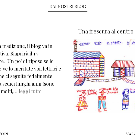
DAI NOSTRI BLOG
Una frescura al centro
tradizione, il blog va in
iva. Riaprirà il 14
e. Un po' di riposo se lo
 ve lo meritate voi, lettrici e
che ci seguite fedelmente
 sedici lunghi anni (sono
 molti,…
leggi tutto
TORI
VAI