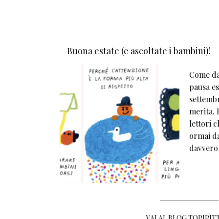
Buona estate (e ascoltate i bambini)!
Come da 
pausa est
settembr
merita. E
lettori 
ormai da
davvero
VAI AL BLOG TOPIPIT