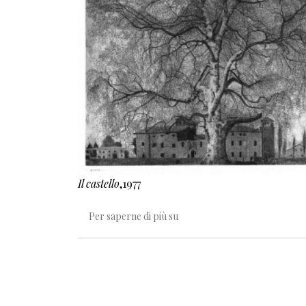
Il castello
,1977
Un artigiano che frammenta i
Per saperne di più su