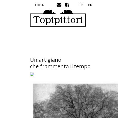
MENU PROFILO UTENTE
Salta al contenuto principale
IT
EN
LOGIN
Un artigiano
che frammenta il tempo