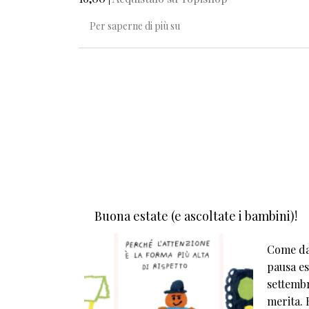
Bacio a cinque
Per saperne di più su
Paginazione
Buona estate (e ascoltate i bambini)!
Come da 
pausa est
settembr
merita. E