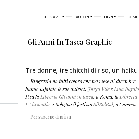
MAIN MENU
CHI SIAMO
AUTORI
LIBRI
COME 
Gli Anni In Tasca Graphic
Tre donne, tre chicchi di riso, un haiku
Ringraziamo tutti coloro che nel mese di dicembre
hanno ospitato le sue autrici,
Jurga Vile
e
Lina Itagak
lici
Pisa la
Libreria Gli anni in tasca
; a Roma, la
Libreria
L'Altracittà
; a Bologna il festival
BilBolBul
; a Genova
Tre donne, tre chicchi di riso, un h
Per saperne di più su