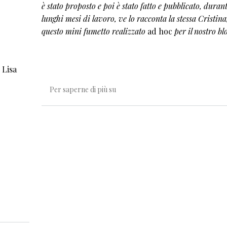
è stato proposto e poi è stato fatto e pubblicato, duran
lunghi mesi di lavoro, ve lo racconta la stessa Cristina
questo mini fumetto realizzato
ad hoc
per il nostro blo
i Lisa
Quasi signorina
Per saperne di più su
 peli ascellari e sangue dal naso!