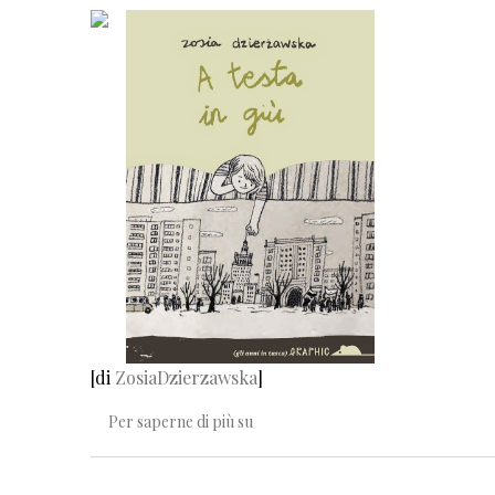
[di
ZosiaDzierzawska
]
"Mamma, farò un libro!"
Per saperne di più su