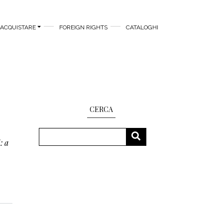
ACQUISTARE
FOREIGN RIGHTS
CATALOGHI
CERCA
Cerca
CERCA
i
: a
aiku