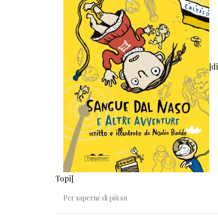
[d
Topi]
Essere bambini era... ciclamini,
Per saperne di più su