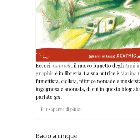
Eccoci:
Capriole
, il nuovo fumetto degli
Anni in
graphic
è in libreria. La sua autrice è
Marina G
fumettista, ciclista, pittrice nomade e musicist
ingegnosa e anomala, di cui in questo blog a
parlato
qui
.
Chi ben comincia...
Per saperne di più su
Bacio a cinque