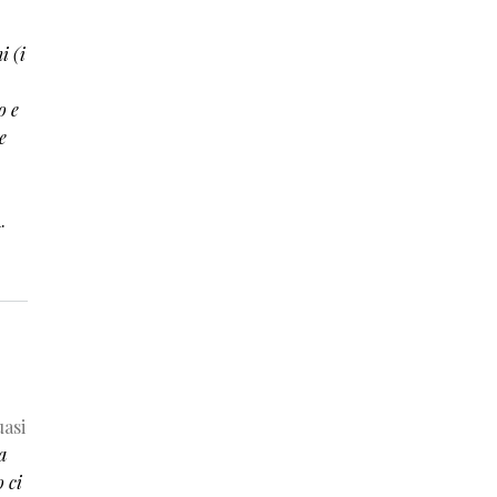
i (i
o e
e
.
asi
a
 ci