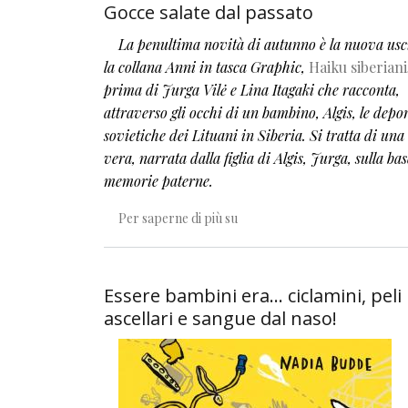
Gocce salate dal passato
La penultima novità di autunno è la nuova usc
la collana Anni in tasca Graphic,
Haiku siberiani
prima di Jurga Vilė e Lina Itagaki che racconta,
attraverso gli occhi di un bambino, Algis, le depo
sovietiche dei Lituani in Siberia. Si tratta di un
vera, narrata dalla figlia di Algis, Jurga, sulla bas
memorie paterne.
Gocce salate dal passato
Per saperne di più su
Essere bambini era... ciclamini, peli
ascellari e sangue dal naso!