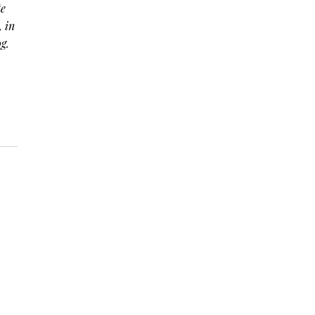
te
, in
g.