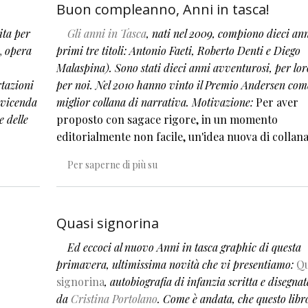
Buon compleanno, Anni in tasca!
ita per
Gli anni in Tasca
, nati nel 2009, compiono dieci ann
,
opera
primi tre titoli: Antonio Faeti, Roberto Denti e Diego
Malaspina). Sono stati dieci anni avventurosi, per lor
rtazioni
per noi. Nel 2010 hanno vinto il Premio Andersen com
a vicenda
miglior collana di narrativa. Motivazione:
Per aver
e delle
proposto con sagace rigore, in un momento
editorialmente non facile, un'idea nuova di collana
Buon compleanno, Anni in tasca!
Per saperne di più su
Quasi signorina
Ed eccoci al nuovo Anni in tasca graphic di questa
primavera, ultimissima novità che vi presentiamo:
Qu
signorina
, autobiografia di infanzia scritta e disegnat
da
Cristina Portolano
. Come è andata, che questo libro