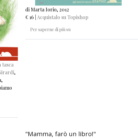
di Marta Iorio, 2012
€ 16 |
Acquistalo su Topishop
Cicale
Per saperne di più su
 tasca
irardi
,
a,
bbiamo
"Mamma, farò un libro!"