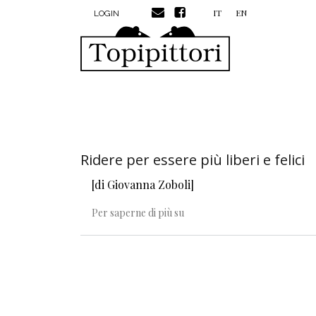
MENU PROFILO UTENTE
Salta al contenuto principale
IT
EN
LOGIN
Ridere per essere più liberi e felici
[di Giovanna Zoboli]
Ridere per essere più liberi e fe
Per saperne di più su