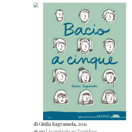
di Giulia Sagramola, 2011
16,00 |
Acquistalo su Topishop