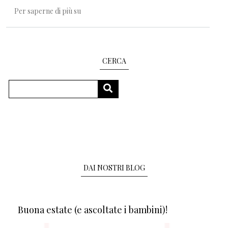
I Martedì della Emme/ 21: Esattezza vuol dire...
Per saperne di più su
CERCA
Cerca
CERCA
DAI NOSTRI BLOG
Buona estate (e ascoltate i bambini)!