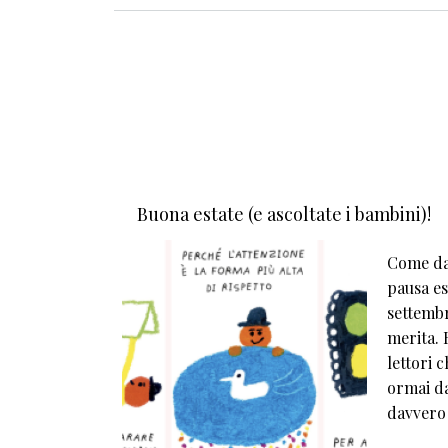
Buona estate (e ascoltate i bambini)!
Come da 
pausa est
settembr
merita. E
lettori 
ormai da
davvero