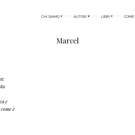
MAIN MENU
CHI SIAMO
AUTORI
LIBRI
COME 
Marcel
ra:
sta
ca e
i come è
o