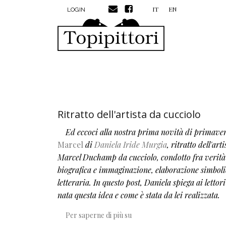
MENU PROFILO UTENTE
Salta al contenuto principale
IT
EN
LOGIN
Ritratto dell'artista da cucciolo
Ed eccoci alla nostra prima novità di primave
Marcel
di
Daniela Iride Murgia
, ritratto dell'arti
Marcel Duchamp
da cucciolo, condotto fra verità
biografica e immaginazione, elaborazione simboli
letteraria. In questo post, Daniela spiega ai lettor
nata questa idea e come è stata da lei realizzata.
Ritratto dell'artista da cucciol
Per saperne di più su