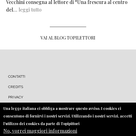
Vecchini consegna al lettore di “Una frescura al centro
del…
leggi tutto
VAI AL BLOG TOPILETTORI
MENU FOOTER
CONTATTI
CREDITS
PRIVACY
COOKIE
Una legge italiana ci obbliga a mostrare questo avviso. I cookies ci
consentono di fornirvi i nostri servizi. Utilizzando i nostri servizi, accetti
l'utilizzo dei cookies da parte di Topipittori
No, vorrei maggiori informazioni