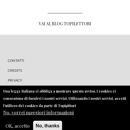
VAI AL BLOG TOPILETTORI
MENU FOOTER
CONTATTI
CREDITS
PRIVACY
COOKIE
Una legge italiana ci obbliga a mostrare questo avviso. I cookies ci
consentono di fornirvi i nostri servizi. Utilizzando i nostri servizi, accetti
l'utilizzo dei cookies da parte di Topipittori
No, vorrei maggiori informazioni
OK, accetto
No, thanks