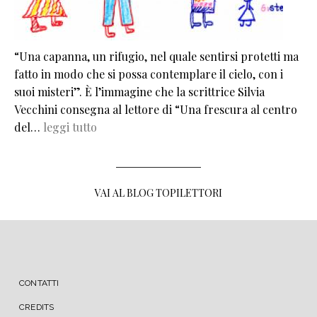
“Una capanna, un rifugio, nel quale sentirsi protetti ma
fatto in modo che si possa contemplare il cielo, con i
suoi misteri”. È l’immagine che la scrittrice Silvia
Vecchini consegna al lettore di “Una frescura al centro
del…
leggi tutto
VAI AL BLOG TOPILETTORI
MENU FOOTER
CONTATTI
CREDITS