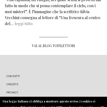
fatto in modo che si possa contemplare il cielo, con i
suoi misteri”. È l’immagine che la scrittrice Silvia
Vecchini consegna al lettore di “Una frescura al centro
del…
leggi tutto
VAI AL BLOG TOPILETTORI
MENU FOOTER
CONTATTI
CREDITS
PRIVACY
COOKIE
Una legge italiana ci obbliga a mostrare questo avviso. I cookies ci